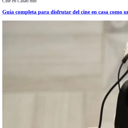
Cine en Casa
6
min
Guía completa para disfrutar del cine en casa como u