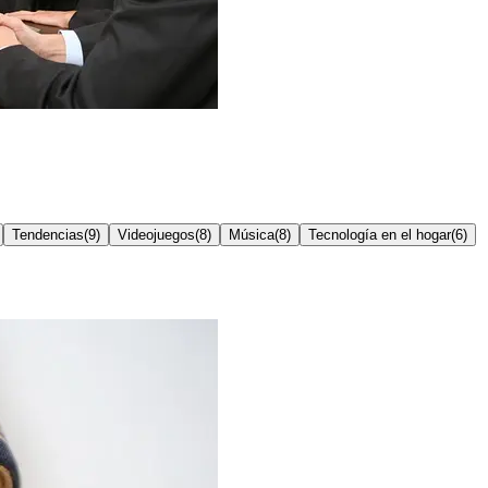
Tendencias
(
9
)
Videojuegos
(
8
)
Música
(
8
)
Tecnología en el hogar
(
6
)