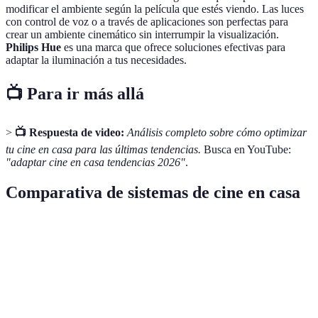
modificar el ambiente según la película que estés viendo. Las luces
con control de voz o a través de aplicaciones son perfectas para
crear un ambiente cinemático sin interrumpir la visualización.
Philips Hue
es una marca que ofrece soluciones efectivas para
adaptar la iluminación a tus necesidades.
📺 Para ir más allá
>
📺 Respuesta de video:
Análisis completo sobre cómo optimizar
tu cine en casa para las últimas tendencias.
Busca en YouTube:
"adaptar cine en casa tendencias 2026"
.
Comparativa de sistemas de cine en casa
Característica
Opción A: LED
Opción B: OLED
Opción
Calidad de
Buena
Excelente
Muy bu
imagen