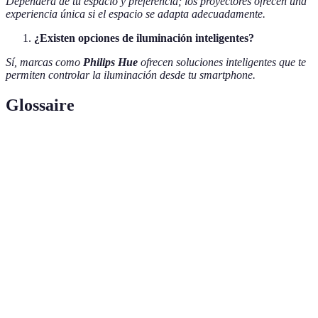
Dependerá de tu espacio y preferencia; los proyectores ofrecen una
experiencia única si el espacio se adapta adecuadamente.
¿Existen opciones de iluminación inteligentes?
Sí, marcas como
Philips Hue
ofrecen soluciones inteligentes que te
permiten controlar la iluminación desde tu smartphone.
Glossaire
Terme
Définition
Tipo de pantalla que ofrece más colores y negros
OLED
más profundos.
Sonido
Sistema de sonido que utiliza múltiples altavoces
envolvente
para crear un ambiente tridimensional.
Dispositivo que proyecta una imagen en una
Proyector
superficie, creando una pantalla grande para
visualización.