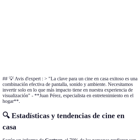
Costo
Moderado
Alto
Variabl
Requiere
Instalación
Fácil
Modera
planificación
Rango de
5.1
7.1
Depend
sonido
## 💡 Avis d'expert : > "La clave para un cine en casa exitoso es una
combinación efectiva de pantalla, sonido y ambiente. Necesitamos
invertir solo en lo que más impacto tiene en nuestra experiencia de
visualización" - **Juan Pérez, especialista en entretenimiento en el
hogar**.
🔍 Estadísticas y tendencias de cine en
casa