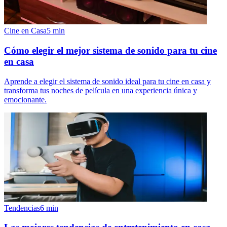
Cine en Casa
5
min
Cómo elegir el mejor sistema de sonido para tu cine
en casa
Aprende a elegir el sistema de sonido ideal para tu cine en casa y
transforma tus noches de película en una experiencia única y
emocionante.
Tendencias
6
min