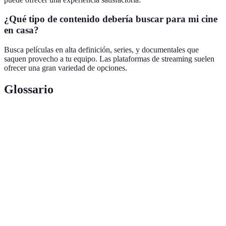
¿Qué tipo de contenido debería buscar para mi cine
en casa?
Busca películas en alta definición, series, y documentales que
saquen provecho a tu equipo. Las plataformas de streaming suelen
ofrecer una gran variedad de opciones.
Glossario
Terme
Définition
Experiencia
La combinación de tecnología y entorno para
de cine en
replicar la experiencia cinematográfica en casa.
casa
Dispositivo que proyecta imágenes con una
Proyector
resolución de 3840x2160 píxeles, ofreciendo gran
4K
detalle.