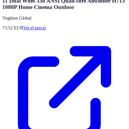
11 Dual Wifi6 330 ANSI Quad-core Allwinner H713
1080P Home Cinema Outdoor
Voghion Global
73.52
EUR
Ver el precio