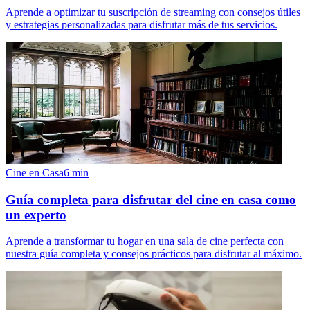
Aprende a optimizar tu suscripción de streaming con consejos útiles
y estrategias personalizadas para disfrutar más de tus servicios.
Cine en Casa
6
min
Guía completa para disfrutar del cine en casa como
un experto
Aprende a transformar tu hogar en una sala de cine perfecta con
nuestra guía completa y consejos prácticos para disfrutar al máximo.