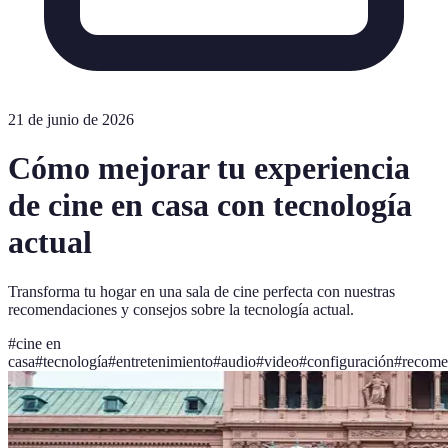
21 de junio de 2026
Cómo mejorar tu experiencia
de cine en casa con tecnología
actual
Transforma tu hogar en una sala de cine perfecta con nuestras
recomendaciones y consejos sobre la tecnología actual.
#
cine en
casa
#
tecnología
#
entretenimiento
#
audio
#
video
#
configuración
#
recome