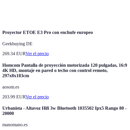
Sistema de
Sistema de audio que utiliza múltiples altavoces
sonido
para crear un paisaje sonoro multidimensional.
envolvente
Proyector ETOE E3 Pro con enchufe europeo
Geekbuying DE
269.34
EUR
Ver el precio
Homcom Pantalla de proyección motorizada 120 pulgadas, 16:9
4K HD, montaje en pared o techo con control remoto,
297x8x183cm
aosom.es
203.99
EUR
Ver el precio
Urbanista - Altavoz Hifi 3w Bluetooth 1035502 Ipx5 Rango 80 -
20000
manomano.es