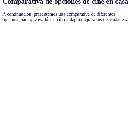
Comparativa de opciones de cine en casa
A continuación, presentamos una comparativa de diferentes
opciones para que evalúes cuál se adapta mejor a tus necesidades:
Criterion
Opción Televisor
Opción Proyector
Veredict
Depende
del
Tamaño
Hasta 85"
100" o más
espacio
disponibl
Ambos
Calidad de
Alta definición
Resoluciones
ofrecen
imagen
(4K)
comparables (4K)
gran
calidad
Variable (más
Podría ser más
Depende
Costo
accesible
elevado por
de las
generalmente)
pantalla
marcas