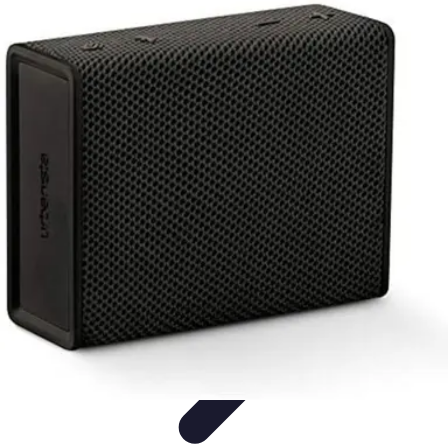
Entretenido Ya
Cine en Casa
Sonido y Audio
Tecnología de Entretenimiento
Cine y
Multimedia
Podcasts
Entretenido Ya