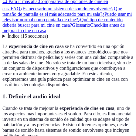
📺 Para ir más allá:
Comparativa de opciones de cine en
casa
FAQ
¿Es necesario un sistema de sonido envolvente?
¿Qué
tamaño de pantalla es el más adecuado para mi sala?
¿Puedo usar mi
televisor normal como pantalla de cine?
¿Qué tipo de contenido
debería buscar para mi cine en casa?
Glossario
Checklist antes de
mejorar tu cine en casa
Índice
(
15
secciones
)
La
experiencia de cine en casa
se ha convertido en una opción
atractiva para muchos, gracias a los avances tecnológicos que nos
permiten disfrutar de películas y series con una calidad comparable a
la de las salas de cine. No solo se trata de un buen televisor, sino de
un conjunto de dispositivos y configuraciones que contribuyen a
crear un ambiente inmersivo y agradable. En este artículo,
exploraremos una guía práctica para optimizar tu cine en casa con
las últimas tecnologías disponibles.
1. Definir el audio ideal
Cuando se trata de mejorar la
experiencia de cine en casa
, uno de
los aspectos más importantes es el sonido. Para ello, es fundamental
invertir en un sistema de sonido de calidad que se adapte al tipo de
habitación y a tus preferencias. Existen diferentes opciones, desde
barras de sonido hasta sistemas de sonido envolvente que incluyen
múltiples altavoces.