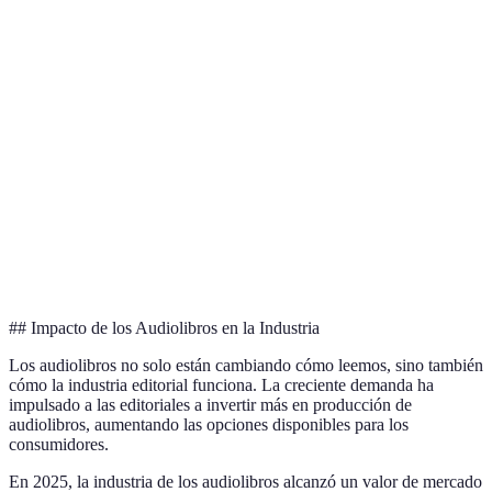
Portabilidad
Alta
Media
Alta
Muy alta
Accesibilidad
Limitada
Alta
(para todos)
Variable,
Menor o
Coste
En general menor
algunas apps
similar
Auditiva,
Visual,
Experiencia
Táctil, Visión
Inmersiva
Interactiv
## Impacto de los Audiolibros en la Industria
Los audiolibros no solo están cambiando cómo leemos, sino también
cómo la industria editorial funciona. La creciente demanda ha
impulsado a las editoriales a invertir más en producción de
audiolibros, aumentando las opciones disponibles para los
consumidores.
En 2025, la industria de los audiolibros alcanzó un valor de mercado