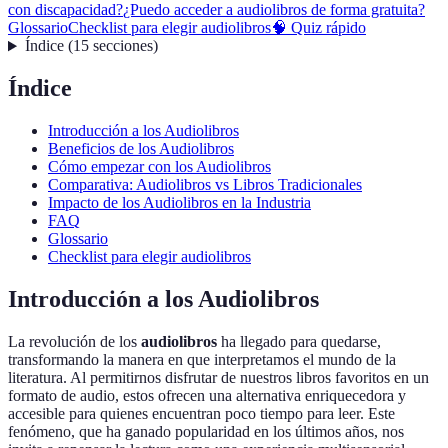
con discapacidad?
¿Puedo acceder a audiolibros de forma gratuita?
Glossario
Checklist para elegir audiolibros
🧠 Quiz rápido
Índice
(
15
secciones
)
Índice
Introducción a los Audiolibros
Beneficios de los Audiolibros
Cómo empezar con los Audiolibros
Comparativa: Audiolibros vs Libros Tradicionales
Impacto de los Audiolibros en la Industria
FAQ
Glossario
Checklist para elegir audiolibros
Introducción a los Audiolibros
La revolución de los
audiolibros
ha llegado para quedarse,
transformando la manera en que interpretamos el mundo de la
literatura. Al permitirnos disfrutar de nuestros libros favoritos en un
formato de audio, estos ofrecen una alternativa enriquecedora y
accesible para quienes encuentran poco tiempo para leer. Este
fenómeno, que ha ganado popularidad en los últimos años, nos