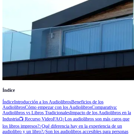
Índice
Índice
Introducción a los Audiolibros
Beneficios de los
Audiolibros
Cómo empezar con los Audiolibros
Comparativa:
Audiolibros vs Libros Tradicionales
Impacto de los Audiolibros en la
Industria
📺 Recurso Video
FAQ
¿Los audiolibros son más caros que
los libros impresos?
¿Qué diferencia hay en la experiencia de un
audiolibro y un libro?
¿Son los audiolibros accesibles para personas