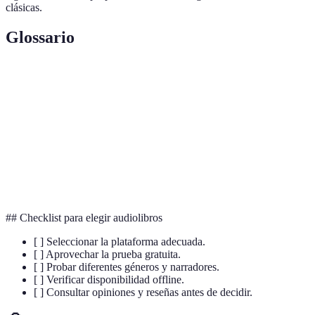
clásicas.
Glossario
Término
Definición
Audiolibro
Libro en formato de audio normalmente narrado.
Narrador
Persona que realiza la lectura del audiolibro.
Plataforma
Servicio o aplicación para acceder a audiolibros
## Checklist para elegir audiolibros
[ ] Seleccionar la plataforma adecuada.
[ ] Aprovechar la prueba gratuita.
[ ] Probar diferentes géneros y narradores.
[ ] Verificar disponibilidad offline.
[ ] Consultar opiniones y reseñas antes de decidir.