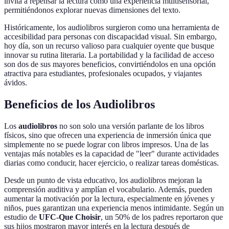
invita a repensar la lectura como una experiencia multisensorial,
permitiéndonos explorar nuevas dimensiones del texto.
Históricamente, los audiolibros surgieron como una herramienta de
accesibilidad para personas con discapacidad visual. Sin embargo,
hoy día, son un recurso valioso para cualquier oyente que busque
innovar su rutina literaria. La portabilidad y la facilidad de acceso
son dos de sus mayores beneficios, convirtiéndolos en una opción
atractiva para estudiantes, profesionales ocupados, y viajantes
ávidos.
Beneficios de los Audiolibros
Los
audiolibros
no son solo una versión parlante de los libros
físicos, sino que ofrecen una experiencia de inmersión única que
simplemente no se puede lograr con libros impresos. Una de las
ventajas más notables es la capacidad de "leer" durante actividades
diarias como conducir, hacer ejercicio, o realizar tareas domésticas.
Desde un punto de vista educativo, los audiolibros mejoran la
comprensión auditiva y amplían el vocabulario. Además, pueden
aumentar la motivación por la lectura, especialmente en jóvenes y
niños, pues garantizan una experiencia menos intimidante. Según un
estudio de
UFC-Que Choisir
, un 50% de los padres reportaron que
sus hijos mostraron mayor interés en la lectura después de