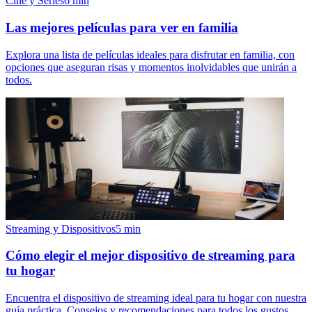
Cine y Series
6
min
Las mejores películas para ver en familia
Explora una lista de películas ideales para disfrutar en familia, con
opciones que aseguran risas y momentos inolvidables que unirán a
todos.
Streaming y Dispositivos
5
min
Cómo elegir el mejor dispositivo de streaming para
tu hogar
Encuentra el dispositivo de streaming ideal para tu hogar con nuestra
guía práctica. Consejos y recomendaciones para todos los gustos.