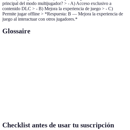
principal del modo multijugador? > - A) Acceso exclusivo a
contenido DLC > - B) Mejora la experiencia de juego > - C)
Permite jugar offline > *Respuesta: B — Mejora la experiencia de
juego al interactuar con otros jugadores.*
Glossaire
Terme
Définition
Lista completa de juegos disponibles en una
Catálogo
plataforma o servicio.
Contenido descargable adicional para expandir los
DLC
juegos originales.
Juegos en
Tecnología que permite jugar a través de la
la nube
transmisión de datos en línea.
Checklist antes de usar tu suscripción