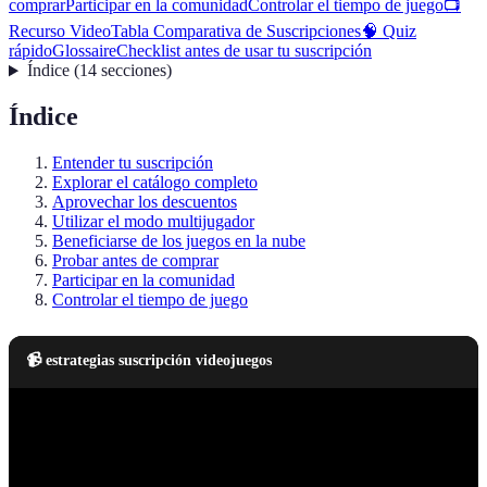
comprar
Participar en la comunidad
Controlar el tiempo de juego
📺
Recurso Video
Tabla Comparativa de Suscripciones
🧠 Quiz
rápido
Glossaire
Checklist antes de usar tu suscripción
Índice
(
14
secciones
)
Índice
Entender tu suscripción
Explorar el catálogo completo
Aprovechar los descuentos
Utilizar el modo multijugador
Beneficiarse de los juegos en la nube
Probar antes de comprar
Participar en la comunidad
Controlar el tiempo de juego
📹 estrategias suscripción videojuegos