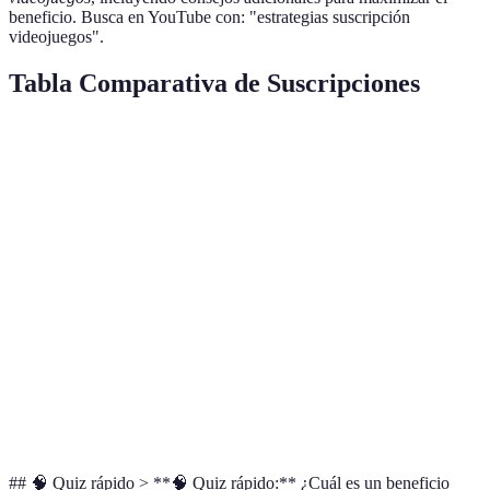
beneficio. Busca en YouTube con: "estrategias suscripción
videojuegos".
Tabla Comparativa de Suscripciones
Característica
Xbox Game Pass
PlayStation Plus
Ninten
Catálogo de
Extenso
Amplio
Clásico
Juegos
Juegos en la
Sí
No
Sí
Nube
Descuentos
Frecuente
Ocasional
Limita
Multijugador
Sí
Sí
Sí
## 🧠 Quiz rápido > **🧠 Quiz rápido:** ¿Cuál es un beneficio