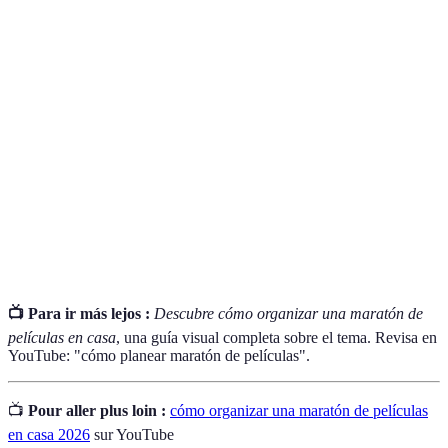
Terme
Définition
Maratón de
Evento social donde se ven varias películas de
películas
manera continua.
Ambiente
Espacio cómodo y agradable para los asistentes.
acogedor
Forma de involucrar a los participantes en el
Interactividad
evento.
📺 Para ir más lejos :
Descubre cómo organizar una maratón de
películas en casa
, una guía visual completa sobre el tema. Revisa en
YouTube: "cómo planear maratón de películas".
📺
Pour aller plus loin :
cómo organizar una maratón de películas
en casa 2026
sur YouTube