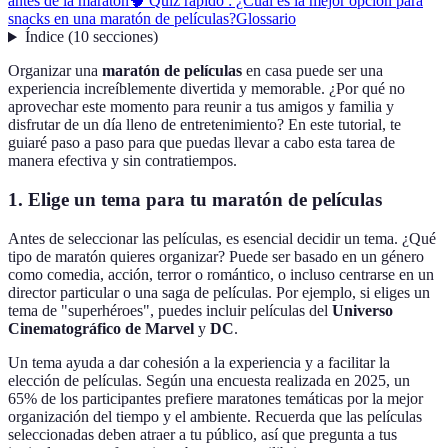
antes de la maratón
🧠 Quiz rápido : ¿Cuál es la mejor opción para
snacks en una maratón de películas?
Glossario
Índice
(
10
secciones
)
Organizar una
maratón de películas
en casa puede ser una
experiencia increíblemente divertida y memorable. ¿Por qué no
aprovechar este momento para reunir a tus amigos y familia y
disfrutar de un día lleno de entretenimiento? En este tutorial, te
guiaré paso a paso para que puedas llevar a cabo esta tarea de
manera efectiva y sin contratiempos.
1. Elige un tema para tu maratón de películas
Antes de seleccionar las películas, es esencial decidir un tema. ¿Qué
tipo de maratón quieres organizar? Puede ser basado en un género
como comedia, acción, terror o romántico, o incluso centrarse en un
director particular o una saga de películas. Por ejemplo, si eliges un
tema de "superhéroes", puedes incluir películas del
Universo
Cinematográfico de Marvel
y
DC
.
Un tema ayuda a dar cohesión a la experiencia y a facilitar la
elección de películas. Según una encuesta realizada en 2025, un
65% de los participantes prefiere maratones temáticas por la mejor
organización del tiempo y el ambiente. Recuerda que las películas
seleccionadas deben atraer a tu público, así que pregunta a tus