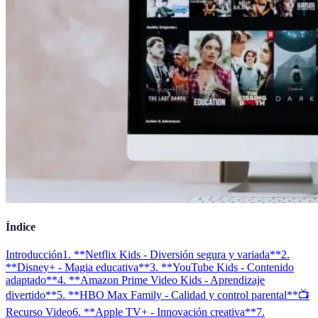
Índice
Introducción
1. **Netflix Kids - Diversión segura y variada**
2.
**Disney+ - Magia educativa**
3. **YouTube Kids - Contenido
adaptado**
4. **Amazon Prime Video Kids - Aprendizaje
divertido**
5. **HBO Max Family - Calidad y control parental**
📺
Recurso Video
6. **Apple TV+ - Innovación creativa**
7.