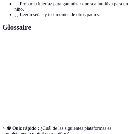
[ ] Probar la interfaz para garantizar que sea intuitiva para un
niño.
[ ] Leer reseñas y testimonios de otros padres.
Glossaire
Terme
Définition
Transmisión de contenido multimedia a través de
Streaming
Internet sin necesidad de descarga.
Parental
Funcionalidades que permiten a los padres limitar el
Control
acceso a contenido no apropiado para menores.
Contenido
Material visualizado que tiene como finalidad
Educativo
enseñar o fomentar el aprendizaje en los niños.
>
🧠 Quiz rápido :
¿Cuál de las siguientes plataformas es
completamente gratuita para niños?