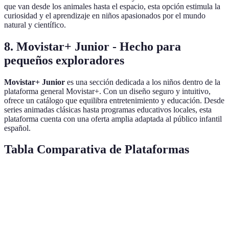
que van desde los animales hasta el espacio, esta opción estimula la
curiosidad y el aprendizaje en niños apasionados por el mundo
natural y científico.
8.
Movistar+ Junior - Hecho para
pequeños exploradores
Movistar+ Junior
es una sección dedicada a los niños dentro de la
plataforma general Movistar+. Con un diseño seguro y intuitivo,
ofrece un catálogo que equilibra entretenimiento y educación. Desde
series animadas clásicas hasta programas educativos locales, esta
plataforma cuenta con una oferta amplia adaptada al público infantil
español.
Tabla Comparativa de Plataformas
Plataforma
Seguridad Parental
Contenido Educativo
P
Netflix
Alta
Amplio
1
Kids