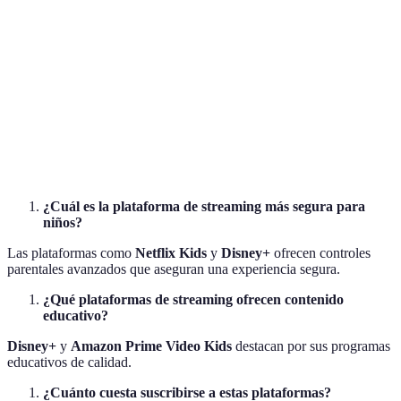
Disney+
Alta
Muy Amplio
8
YouTube
Personalizada
Moderado
Gr
Kids
Amazon
Prime
Alta
Amplio
5
Video
¿Cuál es la plataforma de streaming más segura para
niños?
Las plataformas como
Netflix Kids
y
Disney+
ofrecen controles
parentales avanzados que aseguran una experiencia segura.
¿Qué plataformas de streaming ofrecen contenido
educativo?
Disney+
y
Amazon Prime Video Kids
destacan por sus programas
educativos de calidad.
¿Cuánto cuesta suscribirse a estas plataformas?