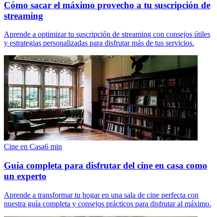
Cómo sacar el máximo provecho a tu suscripción de
streaming
Aprende a optimizar tu suscripción de streaming con consejos útiles
y estrategias personalizadas para disfrutar más de tus servicios.
Cine en Casa
6
min
Guía completa para disfrutar del cine en casa como
un experto
Aprende a transformar tu hogar en una sala de cine perfecta con
nuestra guía completa y consejos prácticos para disfrutar al máximo.