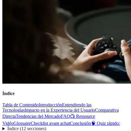
Índice
Tabla de Contenido
Introducción
Entendiendo las
Tecnologías
Impacto en la Experiencia del Usuario
Comparativa
Directa
Tendencias del Mercado
FAQ
📺 Ressource
Vidéo
Glossaire
Checklist avant achat
Conclusión
🧠 Quiz rápido:
Índice
(
12
secciones
)