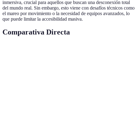
inmersiva, crucial para aquellos que buscan una desconexión total
del mundo real. Sin embargo, esto viene con desafíos técnicos como
el mareo por movimiento o la necesidad de equipos avanzados, lo
que puede limitar la accesibilidad masiva.
Comparativa Directa
Criterio
Realidad Aumentada
Realidad Virtual
Ve
RV
Inmersión
Media
Alta
in
tot
RA
Accesibilidad
Alta
Baja
acc
fác
Equipo
RA
Bajo-Medio
Alto
Necesario
ase