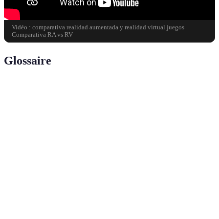
Vidéo : comparativa realidad aumentada y realidad virtual juegos
Comparativa RA vs RV
Glossaire
Terme
Définition
Realidad
Tecnología que superpone gráficos generados
Aumentada
por computadora en el mundo real.
(RA)
Realidad
Simulación inmersiva de un entorno
Virtual (RV)
completamente digital.
Grado en el que el usuario se siente parte de un
Inmersión
entorno digital.