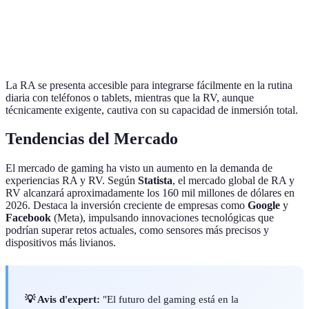
RA
Interacción
Alta
Media
fav
Social
int
La RA se presenta accesible para integrarse fácilmente en la rutina
diaria con teléfonos o tablets, mientras que la RV, aunque
técnicamente exigente, cautiva con su capacidad de inmersión total.
Tendencias del Mercado
El mercado de gaming ha visto un aumento en la demanda de
experiencias RA y RV. Según
Statista
, el mercado global de RA y
RV alcanzará aproximadamente los 160 mil millones de dólares en
2026. Destaca la inversión creciente de empresas como
Google
y
Facebook
(Meta), impulsando innovaciones tecnológicas que
podrían superar retos actuales, como sensores más precisos y
dispositivos más livianos.
💡 Avis d'expert:
"El futuro del gaming está en la