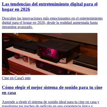
Las tendencias del entretenimiento digital para el
hogar en 2026
Descubre las innovaciones más emocionantes en el entretenimiento
digital para el hogar en 2026, desde la realidad aumentada hasta
streaming avanzado.
Cine en Casa
5
min
Cómo elegir el mejor sistema de sonido para tu cine
en casa
Aprende a elegir el sistema de sonido ideal para tu cine en casa y
transforma tus noches de película en una experiencia única y