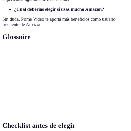
¿Cuál deberías elegir si usas mucho Amazon?
Sin duda, Prime Video te aporta más beneficios como usuario
frecuente de Amazon.
Glossaire
Terme
Définition
Método de transmisión de datos a través de
Streaming
Internet
4K HDR
Alta Definición, mejora de la calidad de imagen
Auto-
Función que inicia automáticamente el siguiente
reproducción
contenido
Checklist antes de elegir