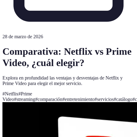
28 de marzo de 2026
Comparativa: Netflix vs Prime
Video, ¿cuál elegir?
Explora en profundidad las ventajas y desventajas de Netflix y
Prime Video para elegir el mejor servicio.
#
Netflix
#
Prime
Video
#
streaming
#
comparación
#
entretenimiento
#
servicios
#
catálogo
#
c