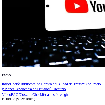
Índice
Introducción
Biblioteca de Contenido
Calidad de Transmisión
Precio
y Planes
Experiencia de Usuario
📺 Recurso
Vídeo
FAQ
Glossaire
Checklist antes de elegir
Índice
(
9
secciones
)