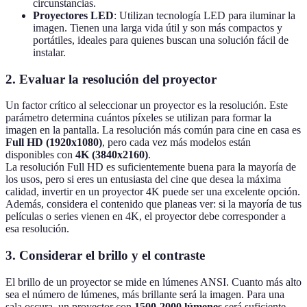
circunstancias.
Proyectores LED
: Utilizan tecnología LED para iluminar la
imagen. Tienen una larga vida útil y son más compactos y
portátiles, ideales para quienes buscan una solución fácil de
instalar.
2. Evaluar la resolución del proyector
Un factor crítico al seleccionar un proyector es la resolución. Este
parámetro determina cuántos píxeles se utilizan para formar la
imagen en la pantalla. La resolución más común para cine en casa es
Full HD (1920x1080)
, pero cada vez más modelos están
disponibles con
4K (3840x2160)
.
La resolución Full HD es suficientemente buena para la mayoría de
los usos, pero si eres un entusiasta del cine que desea la máxima
calidad, invertir en un proyector 4K puede ser una excelente opción.
Además, considera el contenido que planeas ver: si la mayoría de tus
películas o series vienen en 4K, el proyector debe corresponder a
esa resolución.
3. Considerar el brillo y el contraste
El brillo de un proyector se mide en lúmenes ANSI. Cuanto más alto
sea el número de lúmenes, más brillante será la imagen. Para una
sala oscura, un proyector con
1500-2000 lúmenes
será suficiente,