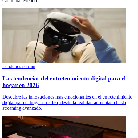
Continúa leyendo
Tendencias
6
min
Las tendencias del entretenimiento digital para el
hogar en 2026
Descubre las innovaciones más emocionantes en el entretenimiento
digital para el hogar en 2026, desde la realidad aumentada hasta
streaming avanzado.