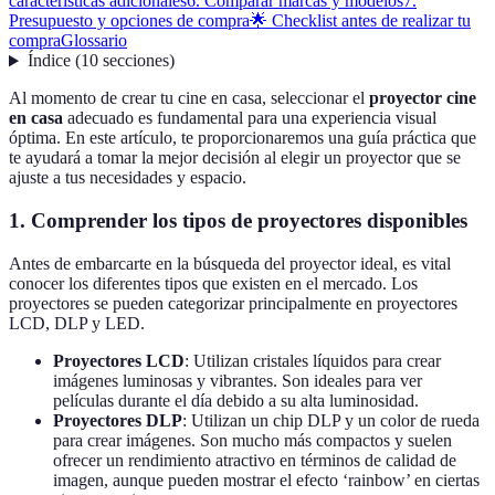
características adicionales
6. Comparar marcas y modelos
7.
Presupuesto y opciones de compra
🌟 Checklist antes de realizar tu
compra
Glossario
Índice
(
10
secciones
)
Al momento de crear tu cine en casa, seleccionar el
proyector cine
en casa
adecuado es fundamental para una experiencia visual
óptima. En este artículo, te proporcionaremos una guía práctica que
te ayudará a tomar la mejor decisión al elegir un proyector que se
ajuste a tus necesidades y espacio.
1. Comprender los tipos de proyectores disponibles
Antes de embarcarte en la búsqueda del proyector ideal, es vital
conocer los diferentes tipos que existen en el mercado. Los
proyectores se pueden categorizar principalmente en proyectores
LCD, DLP y LED.
Proyectores LCD
: Utilizan cristales líquidos para crear
imágenes luminosas y vibrantes. Son ideales para ver
películas durante el día debido a su alta luminosidad.
Proyectores DLP
: Utilizan un chip DLP y un color de rueda
para crear imágenes. Son mucho más compactos y suelen
ofrecer un rendimiento atractivo en términos de calidad de
imagen, aunque pueden mostrar el efecto ‘rainbow’ en ciertas