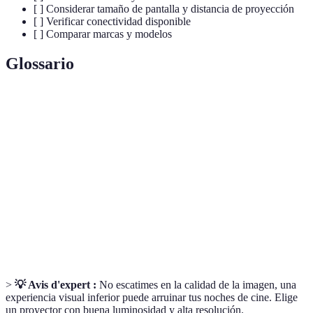
[ ] Considerar tamaño de pantalla y distancia de proyección
[ ] Verificar conectividad disponible
[ ] Comparar marcas y modelos
Glossario
Terme
Définition
Número de píxeles que forman la imagen
Resolución
proyectada.
Lúmenes
Medida del brillo emitido por el proyector.
Relación entre el blanco más brillante y el negro más
Contraste
oscuro en la imagen.
>
💡 Avis d'expert :
No escatimes en la calidad de la imagen, una
experiencia visual inferior puede arruinar tus noches de cine. Elige
un proyector con buena luminosidad y alta resolución.