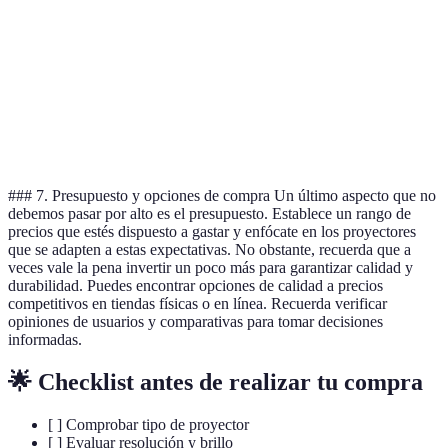
Alta ga
Sony VPL-
4K
1500
€3500
con gran
VW295ES
contraste
ViewSonic
Brillante
WXGA
3600
€600
PA503W
asequibl
### 7. Presupuesto y opciones de compra Un último aspecto que no
debemos pasar por alto es el presupuesto. Establece un rango de
precios que estés dispuesto a gastar y enfócate en los proyectores
que se adapten a estas expectativas. No obstante, recuerda que a
veces vale la pena invertir un poco más para garantizar calidad y
durabilidad. Puedes encontrar opciones de calidad a precios
competitivos en tiendas físicas o en línea. Recuerda verificar
opiniones de usuarios y comparativas para tomar decisiones
informadas.
🌟 Checklist antes de realizar tu compra
[ ] Comprobar tipo de proyector
[ ] Evaluar resolución y brillo