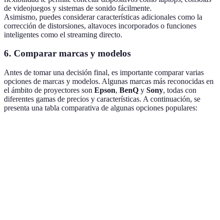
de videojuegos y sistemas de sonido fácilmente.
Asimismo, puedes considerar características adicionales como la
corrección de distorsiones, altavoces incorporados o funciones
inteligentes como el streaming directo.
6. Comparar marcas y modelos
Antes de tomar una decisión final, es importante comparar varias
opciones de marcas y modelos. Algunas marcas más reconocidas en
el ámbito de proyectores son
Epson
,
BenQ
y
Sony
, todas con
diferentes gamas de precios y características. A continuación, se
presenta una tabla comparativa de algunas opciones populares:
Marca/Modelo
Resolución
Lúmenes
Precio
Comenta
Excelent
Epson
4K
3000
€1300
calidad 
EpiqVision
imagen
BenQ
Ideal pa
Full HD
2200
€800
HT2050A
cine en 