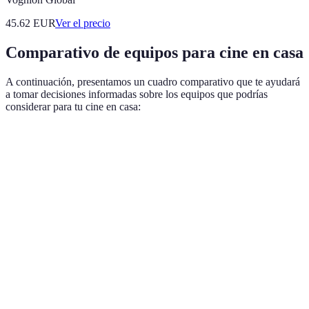
45.62
EUR
Ver el precio
Comparativo de equipos para cine en casa
A continuación, presentamos un cuadro comparativo que te ayudará
a tomar decisiones informadas sobre los equipos que podrías
considerar para tu cine en casa:
Critero
Proyector A
Proyector B
Proyector C
Resolución
1920x1080
3840x2160
2560x1440
HDMI, Wi-
HDMI, Wi-
Conectividad
HDMI, USB
Fi,
Fi
Bluetooth