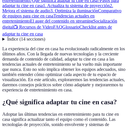
entretenimiento
¿Qué significa adaptar tu cine en casa?
Pasos para
adaptar tu cine en casa
1. Actualiza tu sistema de proyección
2.
Mejora el sistema de audio
3. Optimiza la iluminación
Comparativo
de equipos para cine en casa
Tendencias actuales en
entretenimiento
El auge del contenido en streaming
Socialización
digital
📺 Recursos de Video
FAQ
Glossario
Checklist antes de
adaptar tu cine en casa
Índice
(
14
secciones
)
La experiencia del cine en casa ha evolucionado radicalmente en los
últimos años. Con la llegada de nuevas tecnologías y la creciente
demanda de contenido de calidad, adaptar tu cine en casa a las
tendencias actuales de entretenimiento se ha vuelto más importante
que nunca. Esto no solo implica obtener los equipos adecuados, sino
también entender cómo optimizar cada aspecto de tu espacio de
visualización. En este artículo, exploraremos las tendencias actuales,
daremos consejos prácticos sobre cómo adaptarte y mejoraremos tu
experiencia de entretenimiento en casa.
¿Qué significa adaptar tu cine en casa?
Adoptar las últimas tendencias en entretenimiento para tu cine en
casa significa actualizar tanto el equipo como el contenido. Las
tecnologías de proyección, sonido envolvente y sistemas de