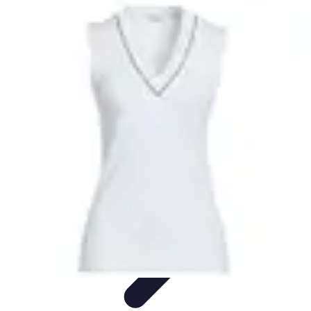
Entretenido Ya
Cine en Casa
Sonido y Audio
Tecnología de Entretenimiento
Cine y
Multimedia
Podcasts
Entretenido Ya