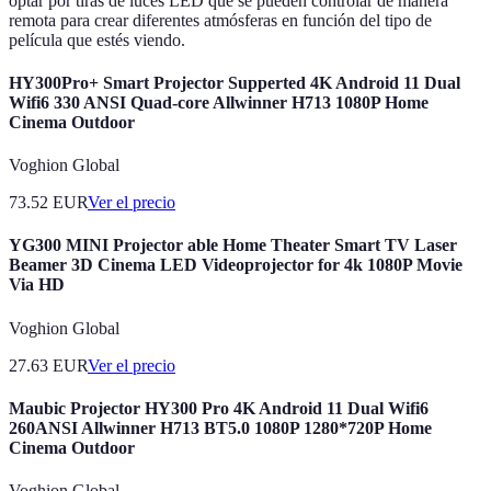
optar por tiras de luces LED que se pueden controlar de manera
remota para crear diferentes atmósferas en función del tipo de
película que estés viendo.
HY300Pro+ Smart Projector Supperted 4K Android 11 Dual
Wifi6 330 ANSI Quad-core Allwinner H713 1080P Home
Cinema Outdoor
Voghion Global
73.52
EUR
Ver el precio
YG300 MINI Projector able Home Theater Smart TV Laser
Beamer 3D Cinema LED Videoprojector for 4k 1080P Movie
Via HD
Voghion Global
27.63
EUR
Ver el precio
Maubic Projector HY300 Pro 4K Android 11 Dual Wifi6
260ANSI Allwinner H713 BT5.0 1080P 1280*720P Home
Cinema Outdoor
Voghion Global