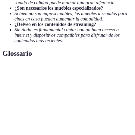
sonido de calidad puede marcar una gran diferencia.
¿Son necesarios los muebles especializados?
Si bien no son imprescindibles, los muebles diseñados para
cines en casa pueden aumentar la comodidad.
¿Delveo en los contenidos de streaming?
Sin duda, es fundamental contar con un buen acceso a
internet y dispositivos compatibles para disfrutar de los
contenidos más recientes.
Glossario
Terme
Définition
Proyector
Un dispositivo que proyecta imágenes a una
4K
resolución de 3840x2160 píxeles.
Sonido
Un sistema de audio que crea una experiencia
envolvente
auditiva inmersiva mediante múltiples altavoces.
Proceso de transmisión de contenido multimedia a
Streaming
través de Internet sin necesidad de descargarlo