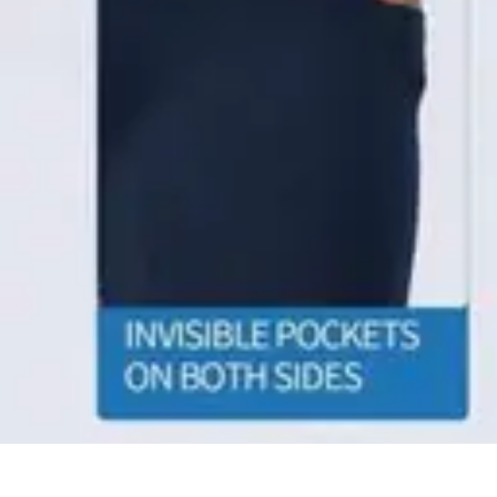
Entretenido Ya
Cine en Casa
Sonido y Audio
Tecnología de Entretenimiento
Cine y Mu
Entretenido Ya