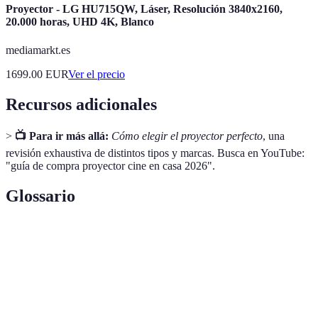
Proyector - LG HU715QW, Láser, Resolución 3840x2160,
20.000 horas, UHD 4K, Blanco
mediamarkt.es
1699.00
EUR
Ver el precio
Recursos adicionales
>
📺 Para ir más allá:
Cómo elegir el proyector perfecto
, una
revisión exhaustiva de distintos tipos y marcas. Busca en YouTube:
"guía de compra proyector cine en casa 2026".
Glossario
Terme
Définition
Unidad que mide la cantidad de luz visible emitida
Lumens
por un proyector.