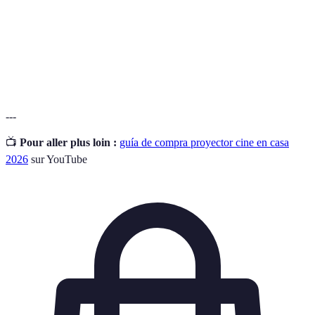
Número de píxeles en cada dimensión que el
Resolución
proyector puede mostrar.
Rango de
Diferencia entre el negro más oscuro y el blanco más
contraste
brillante que un proyector puede crear.
---
📺
Pour aller plus loin :
guía de compra proyector cine en casa
2026
sur YouTube