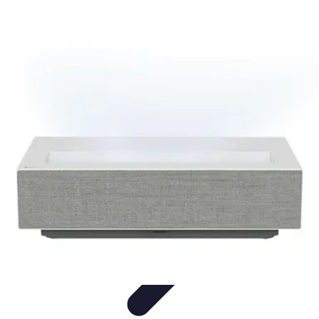
Entretenido Ya
Cine en Casa
Sonido y Audio
Tecnología de Entretenimiento
Cine y
Multimedia
Podcasts
Entretenido Ya