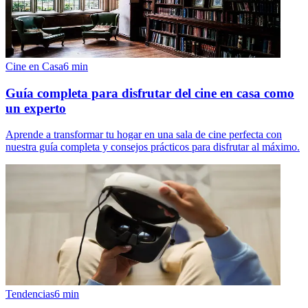
Cine en Casa
6
min
Guía completa para disfrutar del cine en casa como
un experto
Aprende a transformar tu hogar en una sala de cine perfecta con
nuestra guía completa y consejos prácticos para disfrutar al máximo.
Tendencias
6
min