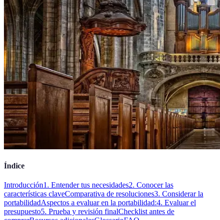
Índice
Introducción
1. Entender tus necesidades
2. Conocer las
características clave
Comparativa de resoluciones
3. Considerar la
portabilidad
Aspectos a evaluar en la portabilidad:
4. Evaluar el
presupuesto
5. Prueba y revisión final
Checklist antes de