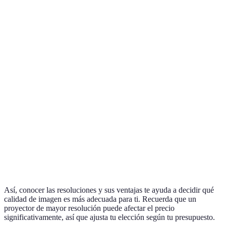
Resolución
Definición
Ventajas
Desventajas
1280x720
Menor calidad de
720p
Buen precio
px
imagen
1920x1080
Alta
1080p
Costo moderado
px
definición
3840x2160
Imágenes
4K
Precio elevado
px
ultra nítidas
Máxima
Muy caro y
7680x4320
8K
calidad
contenido
px
visual
limitado
Así, conocer las resoluciones y sus ventajas te ayuda a decidir qué
calidad de imagen es más adecuada para ti. Recuerda que un
proyector de mayor resolución puede afectar el precio
significativamente, así que ajusta tu elección según tu presupuesto.