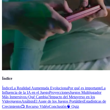
Índice
Índice
La Realidad Aumentada Evoluciona
Por qué es importante
La
Influencia de la IA en el Juego
Proyecciones
Juegos Multijugador
Más Inmersivos
¿Qué Cambia?
Impacto del Metaverso en los
Videojuegos
Análisis
El Auge de los Juegos Portátiles
Estadísticas de
Crecimiento
📺 Recurso Vidéo
Conclusión
🧠 Quiz