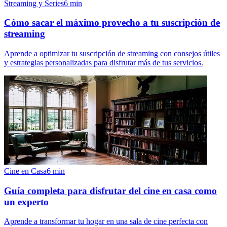
Streaming y Series
6
min
Cómo sacar el máximo provecho a tu suscripción de
streaming
Aprende a optimizar tu suscripción de streaming con consejos útiles
y estrategias personalizadas para disfrutar más de tus servicios.
Cine en Casa
6
min
Guía completa para disfrutar del cine en casa como
un experto
Aprende a transformar tu hogar en una sala de cine perfecta con