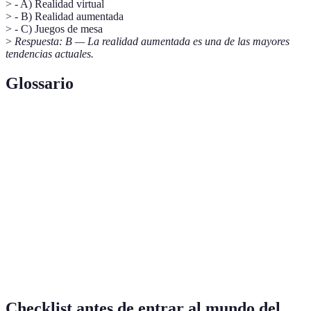
> - A) Realidad virtual
> - B) Realidad aumentada
> - C) Juegos de mesa
>
Respuesta: B — La realidad aumentada es una de las mayores
tendencias actuales.
Glossario
Término
Definición
Realidad
Tecnología que superpone elementos virtuales sobre
Aumentada
el entorno físico.
Espacio virtual donde personas interactúan entre sí
Metaverso
y con un entorno artificial.
Inteligencia
Simulación de procesos de inteligencia humana por
Artificial
máquinas, especialmente sistemas informáticos.
Checklist antes de entrar al mundo del