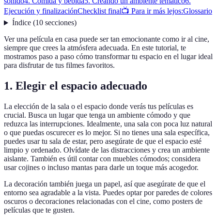
sonido
4. Comida y bebida
5. Creando un ambiente temático
6.
Ejecución y finalización
Checklist final
📺 Para ir más lejos:
Glossario
Índice
(
10
secciones
)
Ver una película en casa puede ser tan emocionante como ir al cine,
siempre que crees la atmósfera adecuada. En este tutorial, te
mostramos paso a paso cómo transformar tu espacio en el lugar ideal
para disfrutar de tus filmes favoritos.
1. Elegir el espacio adecuado
La elección de la sala o el espacio donde verás tus películas es
crucial. Busca un lugar que tenga un ambiente cómodo y que
reduzca las interrupciones. Idealmente, una sala con poca luz natural
o que puedas oscurecer es lo mejor. Si no tienes una sala específica,
puedes usar tu sala de estar, pero asegúrate de que el espacio esté
limpio y ordenado. Olvídate de las distracciones y crea un ambiente
aislante. También es útil contar con muebles cómodos; considera
usar cojines o incluso mantas para darle un toque más acogedor.
La decoración también juega un papel, así que asegúrate de que el
entorno sea agradable a la vista. Puedes optar por paredes de colores
oscuros o decoraciones relacionadas con el cine, como posters de
películas que te gusten.