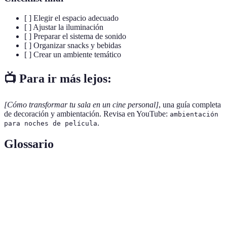
[ ] Elegir el espacio adecuado
[ ] Ajustar la iluminación
[ ] Preparar el sistema de sonido
[ ] Organizar snacks y bebidas
[ ] Crear un ambiente temático
📺 Para ir más lejos:
[Cómo transformar tu sala en un cine personal]
, una guía completa
de decoración y ambientación. Revisa en YouTube:
ambientación
.
para noches de película
Glossario
Terme
Définition
Diseño del entorno para crear un ambiente
Ambientación
específico durante la visualización.