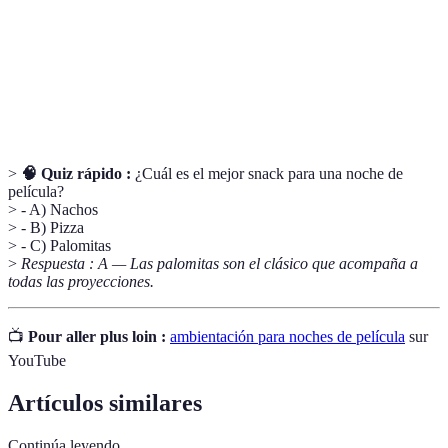
Concepto de reproducir la experiencia del cine en
Cine en casa
un hogar con detalles específicos.
Sistema de
Conjunto de dispositivos para emitir sonido,
sonido
fundamental para una buena experiencia.
>
🧠 Quiz rápido :
¿Cuál es el mejor snack para una noche de
película?
> - A) Nachos
> - B) Pizza
> - C) Palomitas
>
Respuesta : A — Las palomitas son el clásico que acompaña a
todas las proyecciones.
📺
Pour aller plus loin :
ambientación para noches de película
sur
YouTube
Artículos similares
Continúa leyendo