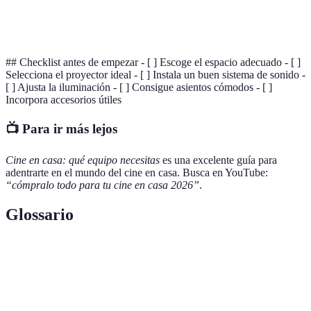
Proyector
Precio
200 EUR
400 EUR
A
## Checklist antes de empezar - [ ] Escoge el espacio adecuado - [ ]
Selecciona el proyector ideal - [ ] Instala un buen sistema de sonido -
[ ] Ajusta la iluminación - [ ] Consigue asientos cómodos - [ ]
Incorpora accesorios útiles
📺 Para ir más lejos
Cine en casa: qué equipo necesitas
es una excelente guía para
adentrarte en el mundo del cine en casa. Busca en YouTube:
“cómpralo todo para tu cine en casa 2026”
.
Glossario
Terme
Définition
Dispositivo que proyecta imágenes o videos en una
Proyector
superficie para visualizar contenido.