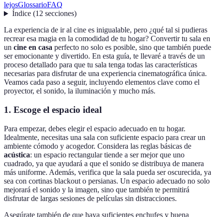
lejos
Glossario
FAQ
Índice
(
12
secciones
)
La experiencia de ir al cine es inigualable, pero ¿qué tal si pudieras
recrear esa magia en la comodidad de tu hogar? Convertir tu sala en
un
cine en casa
perfecto no solo es posible, sino que también puede
ser emocionante y divertido. En esta guía, te llevaré a través de un
proceso detallado para que tu sala tenga todas las características
necesarias para disfrutar de una experiencia cinematográfica única.
Veamos cada paso a seguir, incluyendo elementos clave como el
proyector, el sonido, la iluminación y mucho más.
1. Escoge el espacio ideal
Para empezar, debes elegir el espacio adecuado en tu hogar.
Idealmente, necesitas una sala con suficiente espacio para crear un
ambiente cómodo y acogedor. Considera las reglas básicas de
acústica
: un espacio rectangular tiende a ser mejor que uno
cuadrado, ya que ayudará a que el sonido se distribuya de manera
más uniforme. Además, verifica que la sala pueda ser oscurecida, ya
sea con cortinas blackout o persianas. Un espacio adecuado no solo
mejorará el sonido y la imagen, sino que también te permitirá
disfrutar de largas sesiones de películas sin distracciones.
Asegúrate también de que haya suficientes enchufes y buena