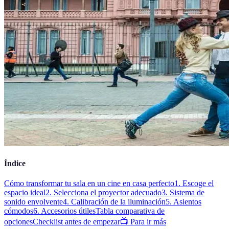
Índice
Cómo transformar tu sala en un cine en casa perfecto
1. Escoge el
espacio ideal
2. Selecciona el proyector adecuado
3. Sistema de
sonido envolvente
4. Calibración de la iluminación
5. Asientos
cómodos
6. Accesorios útiles
Tabla comparativa de
opciones
Checklist antes de empezar
📺 Para ir más