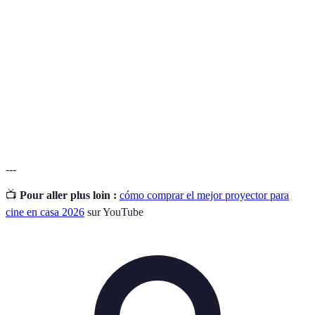
Tecnología de audio que permite una experiencia
Dolby
sonora tridimensional, haciendo que el sonido
Atmos
provenga de todas las direcciones.
Tipo de iluminación que ofrece una mejor
Iluminación
eficiencia energética y una variedad de colores y
LED
tonalidades.
---
📺
Pour aller plus loin :
cómo comprar el mejor proyector para
cine en casa 2026
sur YouTube