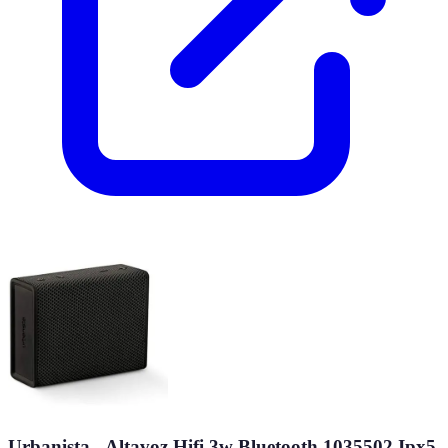
Urbanista - Altavoz Hifi 3w Bluetooth 1035502 Ipx5