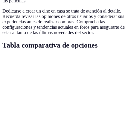
tus películas.
Dedicarse a crear un cine en casa se trata de atención al detalle.
Recuerda revisar las opiniones de otros usuarios y considerar sus
experiencias antes de realizar compras. Comprueba las
configuraciones y tendencias actuales en foros para asegurarte de
estar al tanto de las últimas novedades del sector.
Tabla comparativa de opciones
Característica
Proyector A
Proyector B
Veredicto
Proyector
Resolución
1080p
4K
B
Proyector
Brillo (ANSI)
300
2500
B
Soporte de Smart
Proyector
Sí
No
TV
A