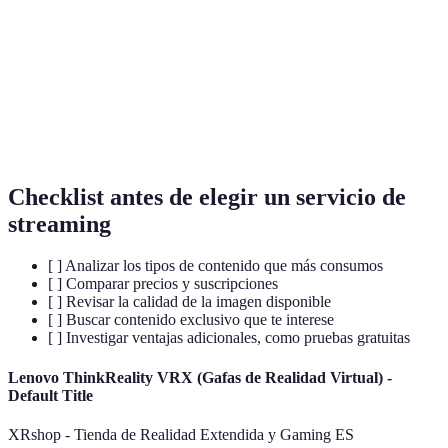
ligne, sans téléchargement préalable.
Haute résolution offrant une image de qualité
4K HDR
supérieure avec une plage dynamique élargie.
Contenu
Programmes et films non disponibles ailleurs,
exclusif
souvent créés par la plateforme elle-même.
Checklist antes de elegir un servicio de
streaming
[ ] Analizar los tipos de contenido que más consumos
[ ] Comparar precios y suscripciones
[ ] Revisar la calidad de la imagen disponible
[ ] Buscar contenido exclusivo que te interese
[ ] Investigar ventajas adicionales, como pruebas gratuitas
Lenovo ThinkReality VRX (Gafas de Realidad Virtual) -
Default Title
XRshop - Tienda de Realidad Extendida y Gaming ES