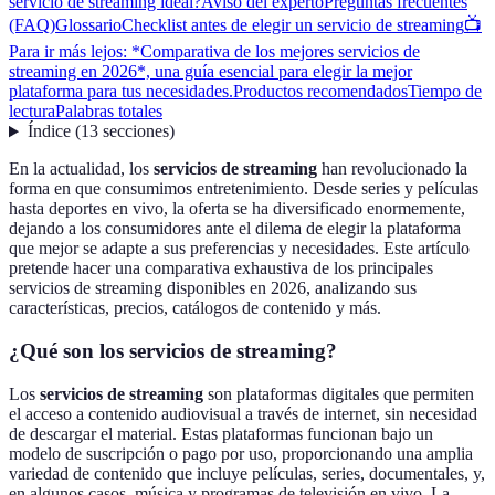
servicio de streaming ideal?
Aviso del experto
Preguntas frecuentes
(FAQ)
Glossario
Checklist antes de elegir un servicio de streaming
📺
Para ir más lejos: *Comparativa de los mejores servicios de
streaming en 2026*, una guía esencial para elegir la mejor
plataforma para tus necesidades.
Productos recomendados
Tiempo de
lectura
Palabras totales
Índice
(
13
secciones
)
En la actualidad, los
servicios de streaming
han revolucionado la
forma en que consumimos entretenimiento. Desde series y películas
hasta deportes en vivo, la oferta se ha diversificado enormemente,
dejando a los consumidores ante el dilema de elegir la plataforma
que mejor se adapte a sus preferencias y necesidades. Este artículo
pretende hacer una comparativa exhaustiva de los principales
servicios de streaming disponibles en 2026, analizando sus
características, precios, catálogos de contenido y más.
¿Qué son los servicios de streaming?
Los
servicios de streaming
son plataformas digitales que permiten
el acceso a contenido audiovisual a través de internet, sin necesidad
de descargar el material. Estas plataformas funcionan bajo un
modelo de suscripción o pago por uso, proporcionando una amplia
variedad de contenido que incluye películas, series, documentales, y,
en algunos casos, música y programas de televisión en vivo. La