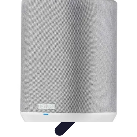
Entretenido Ya
Cine en Casa
Sonido y Audio
Tecnología de Entretenimiento
Cine y
Multimedia
Podcasts
Entretenido Ya