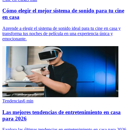
Cómo elegir el mejor sistema de sonido para tu cine
en casa
Aprende a elegir el sistema de sonido ideal para tu cine en casa y
transforma tus noches de película en una experiencia única y
emocionante.
Tendencias
6
min
Las mejores tendencias de entretenimiento en casa
para 2026
Explora las últimas tendencias en entretenimiento en casa para 2026