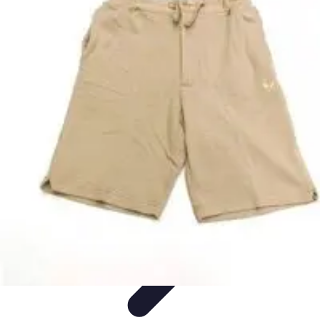
Entretenido Ya
Cine en Casa
Sonido y Audio
Tecnología de Entretenimiento
Cine y
Multimedia
Podcasts
Entretenido Ya