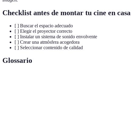
Checklist antes de montar tu cine en casa
[ ] Buscar el espacio adecuado
[ ] Elegir el proyector correcto
[ ] Instalar un sistema de sonido envolvente
[ ] Crear una atmósfera acogedora
[ ] Seleccionar contenido de calidad
Glossario
Terme
Définition
Dispositivo que proyecta imágenes en una superficie
Proyector
como una pantalla o pared.
Sonido
Sistema de audio que crea una experiencia sonora
envolvente
tridimensional alrededor del espectador.
Método de transmitir contenido multimedia a través