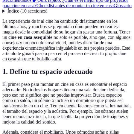
Recomendados
🧠 Quiz rápido: ¿Cuál es el mejor tipo de proyector
para cine en casa?
Checklist antes de montar tu cine en casa
Glossario
Índice
(
10
secciones
)
La experiencia de ir al cine ha cambiado drásticamente en los
últimos años, y muchos se preguntan cómo pueden recrear esa
magia desde la comodidad de su hogar sin gastar una fortuna. Tener
un
cine en casa asequible
no solo es posible, sino que, con algunos
consejos y un poco de creatividad, puedes disfrutar de una
experiencia cinematográfica inigualable en tus propias paredes. Este
artículo te guiará paso a paso en el proceso de crear tu propio cine
en casa sin que tu bolsillo sufra.
1. Define tu espacio adecuado
El primer paso para montar un cine en casa es encontrar el espacio
adecuado. No todos los hogares tienen una sala de cine dedicada,
pero eso no significa que no puedas improvisar. Busca espacios
como un salón, un sótano o incluso un dormitorio que pueda ser
transformado en un cine. Ten en cuenta factores como la luz natural,
el tamaño del espacio y la acústica. Por ejemplo, los sótanos suelen
tener menos luz directa, lo que facilita la proyección de imágenes y
mejora la calidad del sonido.
Además, considera el mobiliario. Unos cómodos sofás o sillas