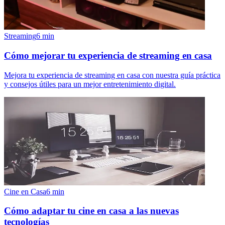
Streaming
6
min
Cómo mejorar tu experiencia de streaming en casa
Mejora tu experiencia de streaming en casa con nuestra guía práctica
y consejos útiles para un mejor entretenimiento digital.
Cine en Casa
6
min
Cómo adaptar tu cine en casa a las nuevas
tecnologías