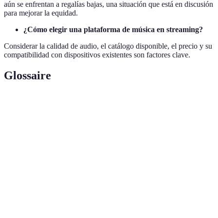
aún se enfrentan a regalías bajas, una situación que está en discusión
para mejorar la equidad.
¿Cómo elegir una plataforma de música en streaming?
Considerar la calidad de audio, el catálogo disponible, el precio y su
compatibilidad con dispositivos existentes son factores clave.
Glossaire
Terme
Définition
Conjunto de reglas que utiliza una plataforma
Algoritmo
para sugerir contenido a los usuarios.
IoT (Internet
Red de dispositivos físicos que se comunican
de las cosas)
entre sí y con Internet.
Realidad
Tecnología que superpone elementos virtuales
aumentada
sobre el mundo real.