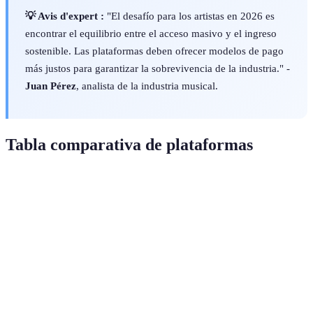
💡 Avis d'expert :
"El desafío para los artistas en 2026 es
encontrar el equilibrio entre el acceso masivo y el ingreso
sostenible. Las plataformas deben ofrecer modelos de pago
más justos para garantizar la sobrevivencia de la industria." -
Juan Pérez
, analista de la industria musical.
Tabla comparativa de plataformas
Característica
Spotify
Apple Music
Amazon Music
Catálogo
50M+
60M+
70M+
Precio
10€/mes
9€/mes
8€/mes
Calidad Audio
Alta
Alta
Alta