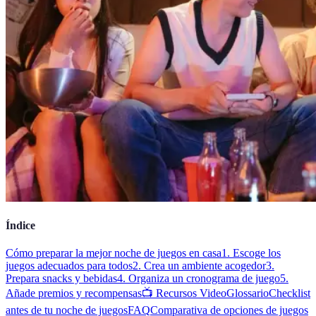
Índice
Cómo preparar la mejor noche de juegos en casa
1. Escoge los
juegos adecuados para todos
2. Crea un ambiente acogedor
3.
Prepara snacks y bebidas
4. Organiza un cronograma de juego
5.
Añade premios y recompensas
📺 Recursos Video
Glossario
Checklist
antes de tu noche de juegos
FAQ
Comparativa de opciones de juegos