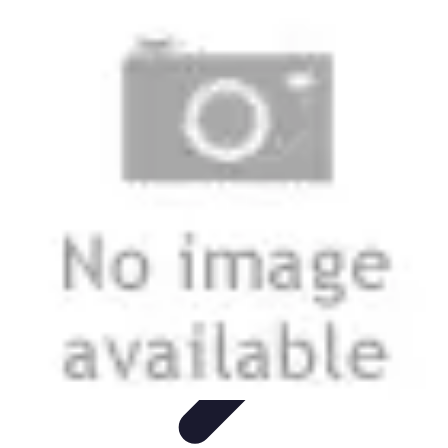
Entretenido Ya
Cine en Casa
Sonido y Audio
Tecnología de Entretenimiento
Cine y
Multimedia
Podcasts
Entretenido Ya