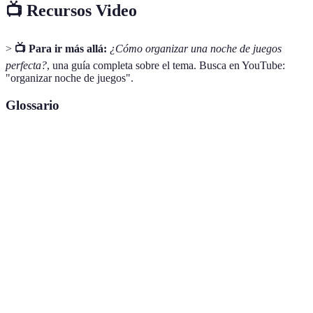
📺 Recursos Video
>
📺 Para ir más allá:
¿Cómo organizar una noche de juegos
perfecta?
, una guía completa sobre el tema. Busca en YouTube:
"organizar noche de juegos".
Glossario
Terme
Définition
Creación de un entorno acogedor y atractivo
Ambientación
para los invitados.
Alimentos ligeros y rápidos de comer durante
Snacks
la sesión de juegos.
Competitividad
Competir de una manera que sea divertida y
amigable
amigable, sin crear tensiones.