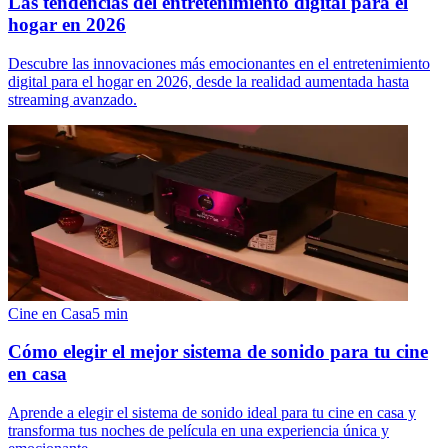
Las tendencias del entretenimiento digital para el
hogar en 2026
Descubre las innovaciones más emocionantes en el entretenimiento
digital para el hogar en 2026, desde la realidad aumentada hasta
streaming avanzado.
Cine en Casa
5
min
Cómo elegir el mejor sistema de sonido para tu cine
en casa
Aprende a elegir el sistema de sonido ideal para tu cine en casa y
transforma tus noches de película en una experiencia única y