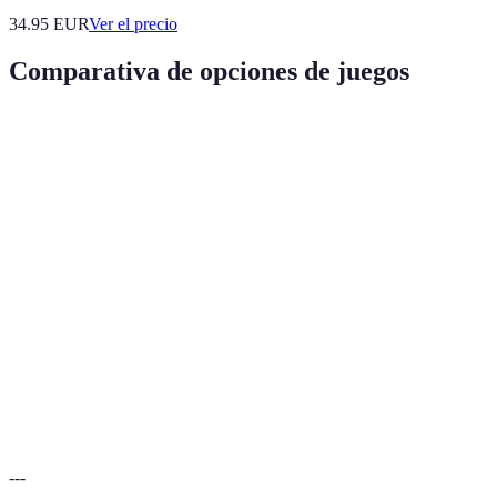
34.95
EUR
Ver el precio
Comparativa de opciones de juegos
Tipo de Juego
Opción A (Juego de mesa)
Opción B (Videoju
Diversión
Alta
Muy alta
Estrategia
Alta
Moderada
Facilidad
Media
Alta
Jugadores
4-6
2-4
Verdict
Ideal para grupos grandes
Genial para duelos
---