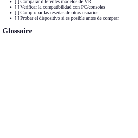
[ ] Comparar diferentes modelos de VR
[ ] Verificar la compatibilidad con PC/consolas
[ ] Comprobar las reseñas de otros usuarios
[ ] Probar el dispositivo si es posible antes de comprar
Glossaire
Terme
Définition
Visor de
Casco que proyecta imágenes, creando una
Realidad
experiencia inmersiva.
Virtual
Dispositivo manual usado para interactuar con
Controlador
el entorno virtual.
Sensación de malestar a veces causada por el
Mareos de RV
uso prolongado de la VR.