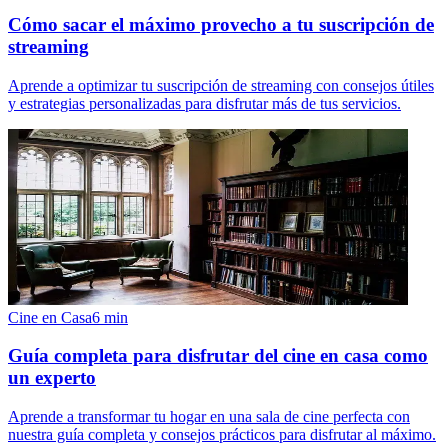
Cómo sacar el máximo provecho a tu suscripción de
streaming
Aprende a optimizar tu suscripción de streaming con consejos útiles
y estrategias personalizadas para disfrutar más de tus servicios.
Cine en Casa
6
min
Guía completa para disfrutar del cine en casa como
un experto
Aprende a transformar tu hogar en una sala de cine perfecta con
nuestra guía completa y consejos prácticos para disfrutar al máximo.