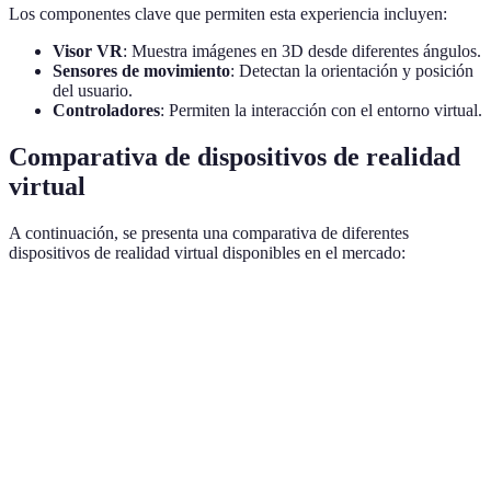
Los componentes clave que permiten esta experiencia incluyen:
Visor VR
: Muestra imágenes en 3D desde diferentes ángulos.
Sensores de movimiento
: Detectan la orientación y posición
del usuario.
Controladores
: Permiten la interacción con el entorno virtual.
Comparativa de dispositivos de realidad
virtual
A continuación, se presenta una comparativa de diferentes
dispositivos de realidad virtual disponibles en el mercado:
Característica
Opción A: Oculus Quest 2
Opción B: HTC Viv
Precio
~€400
~€600
Resolución
1832x1920 por ojo
2448x2448 por ojo
Tipo
Autónomo
Conexión a PC