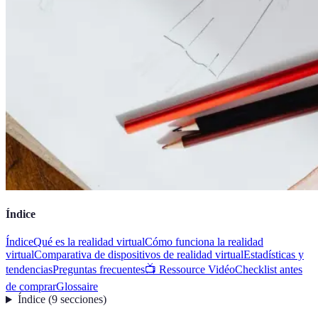
Índice
Índice
Qué es la realidad virtual
Cómo funciona la realidad
virtual
Comparativa de dispositivos de realidad virtual
Estadísticas y
tendencias
Preguntas frecuentes
📺 Ressource Vidéo
Checklist antes
de comprar
Glossaire
Índice
(
9
secciones
)