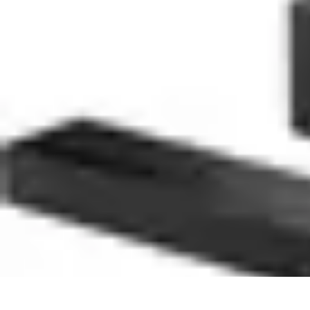
Entretenido Ya
Cine en Casa
Sonido y Audio
Tecnología de Entretenimiento
Cine y Mu
Entretenido Ya