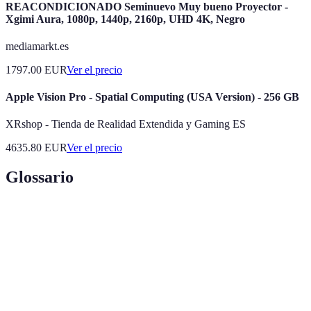
REACONDICIONADO Seminuevo Muy bueno Proyector -
Xgimi Aura, 1080p, 1440p, 2160p, UHD 4K, Negro
mediamarkt.es
1797.00
EUR
Ver el precio
Apple Vision Pro - Spatial Computing (USA Version) - 256 GB
XRshop - Tienda de Realidad Extendida y Gaming ES
4635.80
EUR
Ver el precio
Glossario
Terme
Définition
Barra de
Dispositivo de audio compacto que mejora la calidad
sonido
de sonido del televisor.
Altavoz especializado que reproduce frecuencias
Subwoofer