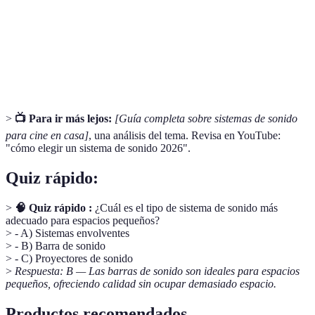
bajas para profundizar el sonido.
Sistema de audio que distribuye sonido en varias
Sonido
direcciones para simular un entorno acústico
envolvente
tridimensional.
>
📺 Para ir más lejos:
[Guía completa sobre sistemas de sonido
para cine en casa]
, una análisis del tema. Revisa en YouTube:
"cómo elegir un sistema de sonido 2026".
Quiz rápido:
>
🧠 Quiz rápido :
¿Cuál es el tipo de sistema de sonido más
adecuado para espacios pequeños?
> - A) Sistemas envolventes
> - B) Barra de sonido
> - C) Proyectores de sonido
>
Respuesta: B — Las barras de sonido son ideales para espacios
pequeños, ofreciendo calidad sin ocupar demasiado espacio.
Productos recomendados