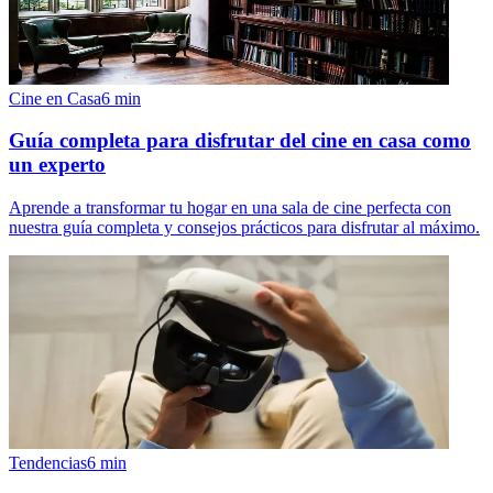
Cine en Casa
6
min
Guía completa para disfrutar del cine en casa como
un experto
Aprende a transformar tu hogar en una sala de cine perfecta con
nuestra guía completa y consejos prácticos para disfrutar al máximo.
Tendencias
6
min