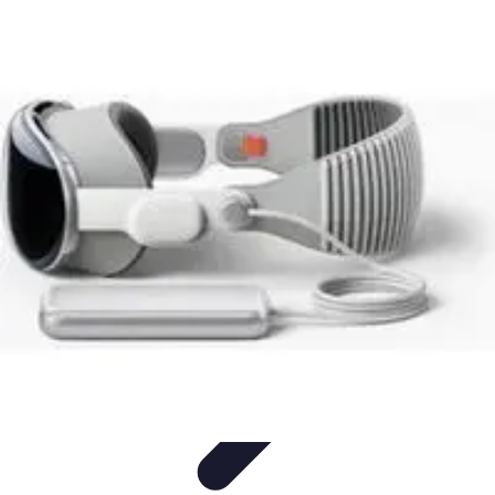
Entretenido Ya
Cine en Casa
Sonido y Audio
Tecnología de Entretenimiento
Cine y
Multimedia
Podcasts
Entretenido Ya