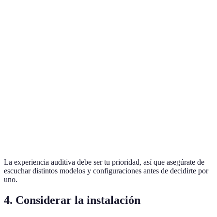
Tipo de audio
Frecuencia (Hz)
Potencia (W)
Conectivi
Barra de
Bluetooth,
45 - 20,000
300
sonido
HDMI
Altavoces
20 - 20,000
400
Wi-Fi, RC
envolventes
Ethernet, W
Sistema de red
50 - 25,000
150
Fi
La experiencia auditiva debe ser tu prioridad, así que asegúrate de
escuchar distintos modelos y configuraciones antes de decidirte por
uno.
4. Considerar la instalación