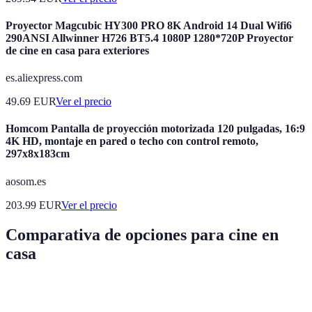
Proyector Magcubic HY300 PRO 8K Android 14 Dual Wifi6
290ANSI Allwinner H726 BT5.4 1080P 1280*720P Proyector
de cine en casa para exteriores
es.aliexpress.com
49.69
EUR
Ver el precio
Homcom Pantalla de proyección motorizada 120 pulgadas, 16:9
4K HD, montaje en pared o techo con control remoto,
297x8x183cm
aosom.es
203.99
EUR
Ver el precio
Comparativa de opciones para cine en
casa
Característica
Proyector ETOE E3 Pro
Proyector Magcubi