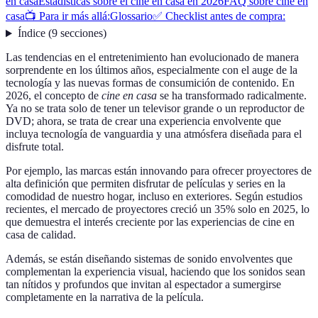
en casa
Estadísticas sobre el cine en casa en 2026
FAQ sobre cine en
casa
📺 Para ir más allá:
Glossario
✅ Checklist antes de compra:
Índice
(
9
secciones
)
Las tendencias en el entretenimiento han evolucionado de manera
sorprendente en los últimos años, especialmente con el auge de la
tecnología y las nuevas formas de consumición de contenido. En
2026, el concepto de
cine en casa
se ha transformado radicalmente.
Ya no se trata solo de tener un televisor grande o un reproductor de
DVD; ahora, se trata de crear una experiencia envolvente que
incluya tecnología de vanguardia y una atmósfera diseñada para el
disfrute total.
Por ejemplo, las marcas están innovando para ofrecer proyectores de
alta definición que permiten disfrutar de películas y series en la
comodidad de nuestro hogar, incluso en exteriores. Según estudios
recientes, el mercado de proyectores creció un 35% solo en 2025, lo
que demuestra el interés creciente por las experiencias de cine en
casa de calidad.
Además, se están diseñando sistemas de sonido envolventes que
complementan la experiencia visual, haciendo que los sonidos sean
tan nítidos y profundos que invitan al espectador a sumergirse
completamente en la narrativa de la película.