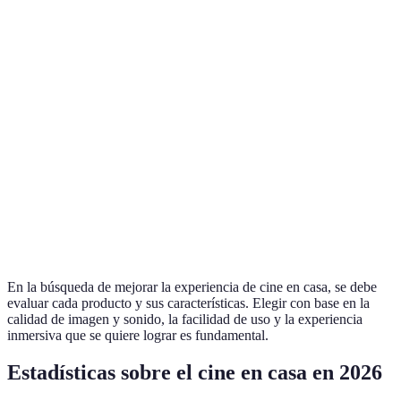
Calidad de
Alta HD
8K
imagen
Conectividad
Wi-Fi y Bluetooth
Dual Wifi6
Portabilidad
Portátil
Fácil de mover
Experiencia
Moderada
Alta
inmersiva
En la búsqueda de mejorar la experiencia de cine en casa, se debe
evaluar cada producto y sus características. Elegir con base en la
calidad de imagen y sonido, la facilidad de uso y la experiencia
inmersiva que se quiere lograr es fundamental.
Estadísticas sobre el cine en casa en 2026