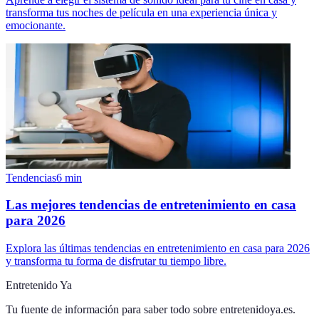
transforma tus noches de película en una experiencia única y
emocionante.
Tendencias
6
min
Las mejores tendencias de entretenimiento en casa
para 2026
Explora las últimas tendencias en entretenimiento en casa para 2026
y transforma tu forma de disfrutar tu tiempo libre.
Entretenido Ya
Tu fuente de información para saber todo sobre
entretenidoya.es
.