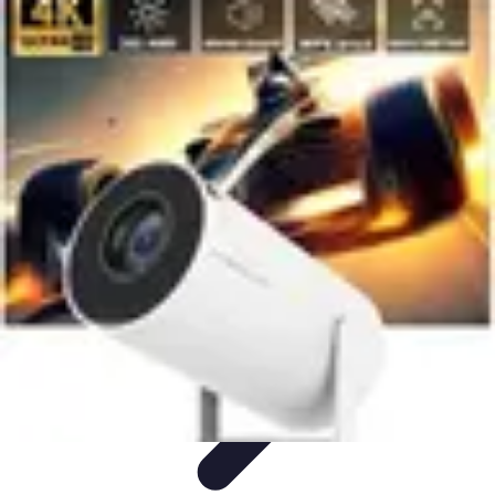
Entretenido Ya
Cine en Casa
Sonido y Audio
Tecnología de Entretenimiento
Cine y
Multimedia
Podcasts
Entretenido Ya