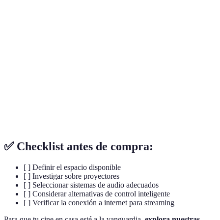
Dispositivo que permite proyectar imágenes sobre
Proyector
una superficie para visualizarlas en tamaño ampliado.
Tecnología que utiliza múltiples canales de audio
Sonido
para crear una experiencia auditiva que sumerge al
envolvente
oyente en el contenido.
Software que utiliza inteligencia artificial para
Asistente
realizar tareas y proporcionar información mediante
virtual
comandos de voz.
✅ Checklist antes de compra:
[ ] Definir el espacio disponible
[ ] Investigar sobre proyectores
[ ] Seleccionar sistemas de audio adecuados
[ ] Considerar alternativas de control inteligente
[ ] Verificar la conexión a internet para streaming
Para que tu cine en casa esté a la vanguardia,
explora nuestras