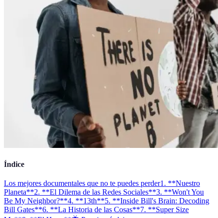
Índice
Los mejores documentales que no te puedes perder
1. **Nuestro
Planeta**
2. **El Dilema de las Redes Sociales**
3. **Won't You
Be My Neighbor?**
4. **13th**
5. **Inside Bill's Brain: Decoding
Bill Gates**
6. **La Historia de las Cosas**
7. **Super Size