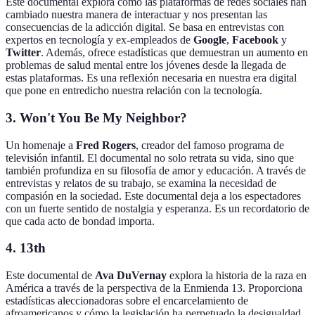
Este documental explora cómo las plataformas de redes sociales han
cambiado nuestra manera de interactuar y nos presentan las
consecuencias de la adicción digital. Se basa en entrevistas con
expertos en tecnología y ex-empleados de
Google
,
Facebook
y
Twitter
. Además, ofrece estadísticas que demuestran un aumento en
problemas de salud mental entre los jóvenes desde la llegada de
estas plataformas. Es una reflexión necesaria en nuestra era digital
que pone en entredicho nuestra relación con la tecnología.
3.
Won't You Be My Neighbor?
Un homenaje a
Fred Rogers
, creador del famoso programa de
televisión infantil. El documental no solo retrata su vida, sino que
también profundiza en su filosofía de amor y educación. A través de
entrevistas y relatos de su trabajo, se examina la necesidad de
compasión en la sociedad. Este documental deja a los espectadores
con un fuerte sentido de nostalgia y esperanza. Es un recordatorio de
que cada acto de bondad importa.
4.
13th
Este documental de
Ava DuVernay
explora la historia de la raza en
América a través de la perspectiva de la Enmienda 13. Proporciona
estadísticas aleccionadoras sobre el encarcelamiento de
afroamericanos y cómo la legislación ha perpetuado la desigualdad.